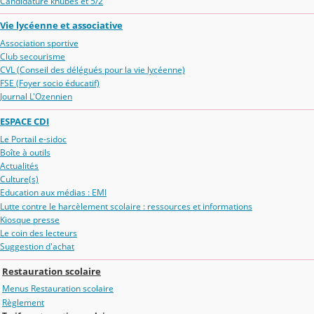
Candidature khûbes et 5/2
Vie lycéenne et associative
Association sportive
Club secourisme
CVL (Conseil des délégués pour la vie lycéenne)
FSE (Foyer socio éducatif)
Journal L'Ozennien
ESPACE CDI
Le Portail e-sidoc
Boîte à outils
Actualités
Culture(s)
Education aux médias : EMI
Lutte contre le harcèlement scolaire : ressources et informations
Kiosque presse
Le coin des lecteurs
Suggestion d'achat
Restauration scolaire
Menus Restauration scolaire
Règlement