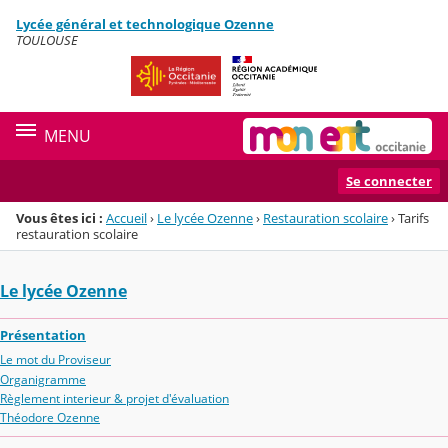
Panneau de gestion des cookies
Lycée général et technologique Ozenne
Menu de la rubrique
Contenu
TOULOUSE
MENU
Se connecter
Vous êtes ici :
Accueil
›
Le lycée Ozenne
›
Restauration scolaire
›
Tarifs
restauration scolaire
Le lycée Ozenne
Présentation
Le mot du Proviseur
Organigramme
Règlement interieur & projet d'évaluation
Théodore Ozenne