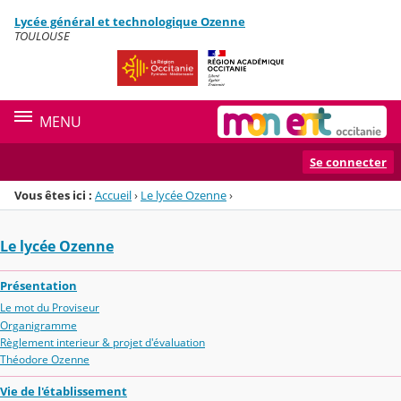
Panneau de gestion des cookies
Lycée général et technologique Ozenne
Menu de la rubrique
Contenu
TOULOUSE
MENU
Se connecter
Vous êtes ici :
Accueil
›
Le lycée Ozenne
›
Le lycée Ozenne
Présentation
Le mot du Proviseur
Organigramme
Règlement interieur & projet d'évaluation
Théodore Ozenne
Vie de l'établissement