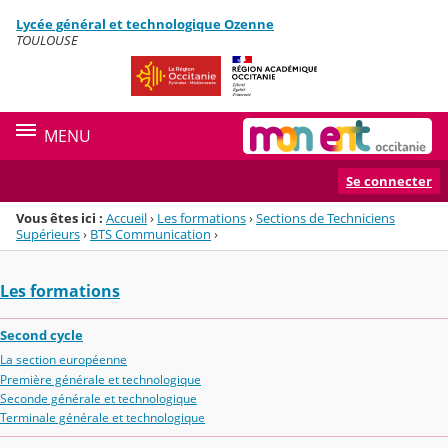
Panneau de gestion des cookies
Lycée général et technologique Ozenne
Menu de la rubrique
Contenu
TOULOUSE
MENU
Se connecter
Vous êtes ici :
Accueil
›
Les formations
›
Sections de Techniciens
Supérieurs
›
BTS Communication
›
Les formations
Second cycle
La section européenne
Première générale et technologique
Seconde générale et technologique
Terminale générale et technologique