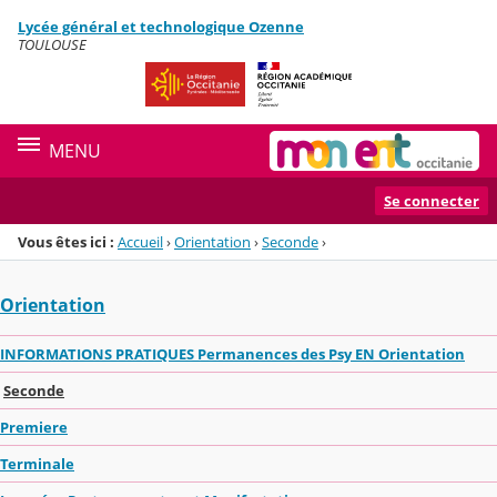
Panneau de gestion des cookies
Lycée général et technologique Ozenne
Menu de la rubrique
Contenu
TOULOUSE
MENU
Se connecter
Vous êtes ici :
Accueil
›
Orientation
›
Seconde
›
Orientation
INFORMATIONS PRATIQUES Permanences des Psy EN Orientation
Seconde
Premiere
Terminale