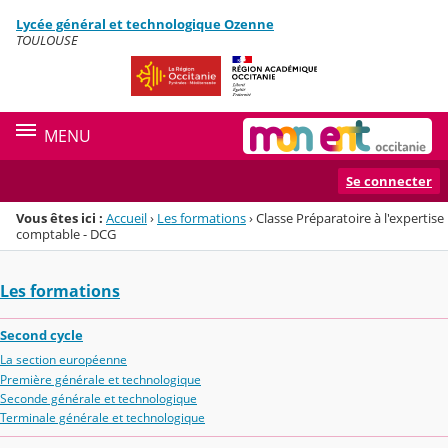
Panneau de gestion des cookies
Lycée général et technologique Ozenne
Menu de la rubrique
Contenu
TOULOUSE
MENU
Se connecter
Vous êtes ici :
Accueil
›
Les formations
›
Classe Préparatoire à l'expertise
comptable - DCG
Les formations
Second cycle
La section européenne
Première générale et technologique
Seconde générale et technologique
Terminale générale et technologique