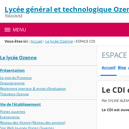
Panneau de gestion des cookies
Lycée général et technologique Oze
Menu de la rubrique
Contenu
TOULOUSE
MENU
Vous êtes ici :
Accueil
›
Le lycée Ozenne
›
ESPACE CDI
ESPACE
Le lycée Ozenne
Accueil
Blog
Présentation
Le mot du Proviseur
Organigramme
Le CDI
Règlement interieur & projet d'évaluation
Théodore Ozenne
Par SYLVIE ALEXA
Vie de l'établissement
Le CDI est ouve
Portes ouvertes
Evénements
Réseau des Alumni (Réseau des anciens)
Site Web Journée Portes Ouvertes