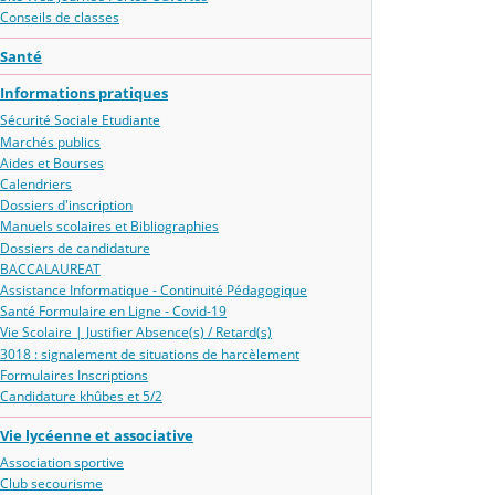
Conseils de classes
Santé
Informations pratiques
Sécurité Sociale Etudiante
Marchés publics
Aides et Bourses
Calendriers
Dossiers d'inscription
Manuels scolaires et Bibliographies
Dossiers de candidature
BACCALAUREAT
Assistance Informatique - Continuité Pédagogique
Santé Formulaire en Ligne - Covid-19
Vie Scolaire | Justifier Absence(s) / Retard(s)
3018 : signalement de situations de harcèlement
Formulaires Inscriptions
Candidature khûbes et 5/2
Vie lycéenne et associative
Association sportive
Club secourisme