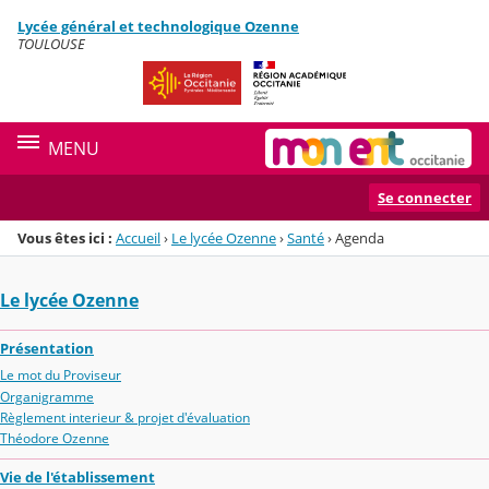
Panneau de gestion des cookies
Lycée général et technologique Ozenne
Menu de la rubrique
Contenu
TOULOUSE
MENU
Se connecter
Vous êtes ici :
Accueil
›
Le lycée Ozenne
›
Santé
›
Agenda
Le lycée Ozenne
Présentation
Le mot du Proviseur
Organigramme
Règlement interieur & projet d'évaluation
Théodore Ozenne
Vie de l'établissement