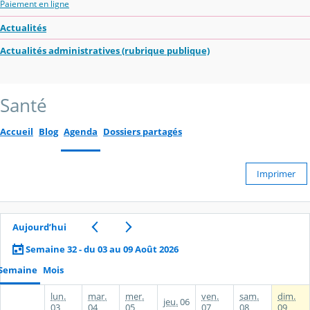
Paiement en ligne
Actualités
Actualités administratives (rubrique publique)
Santé
Accueil
Blog
Agenda
Dossiers partagés
Imprimer
Aujourd’hui
Semaine 32 - du 03 au 09 Août 2026
Semaine
Mois
lun.
mar.
mer.
ven.
sam.
dim.
jeu.
06
03
04
05
07
08
09