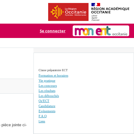
Se connecter
Classe préparatoire ECT
Formation et horaires
Vie pratique
Les concours
Les résultats
Les débouchés
Oz'ECT
Candidature
Evénements
F.A.Q
Liens
pièce jointe ci-