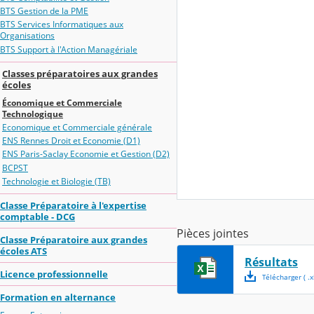
BTS Gestion de la PME
BTS Services Informatiques aux
Organisations
BTS Support à l'Action Managériale
Classes préparatoires aux grandes
écoles
Économique et Commerciale
Technologique
Economique et Commerciale générale
ENS Rennes Droit et Economie (D1)
ENS Paris-Saclay Economie et Gestion (D2)
BCPST
Technologie et Biologie (TB)
Classe Préparatoire à l'expertise
comptable - DCG
Pièces jointes
Classe Préparatoire aux grandes
écoles ATS
Résultats
Licence professionnelle
Télécharger
( .
x
Formation en alternance