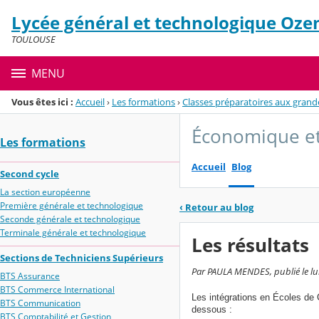
Panneau de gestion des cookies
Lycée général et technologique Oze
Menu de la rubrique
Contenu
TOULOUSE
MENU
Vous êtes ici :
Accueil
›
Les formations
›
Classes préparatoires aux grand
Économique et
Les formations
Accueil
Blog
Second cycle
La section européenne
Première générale et technologique
‹
Retour au blog
Seconde générale et technologique
Terminale générale et technologique
Les résultats
Sections de Techniciens Supérieurs
Par PAULA MENDES, publié le lund
BTS Assurance
BTS Commerce International
Les intégrations en Écoles de 
BTS Communication
dessous :
BTS Comptabilité et Gestion