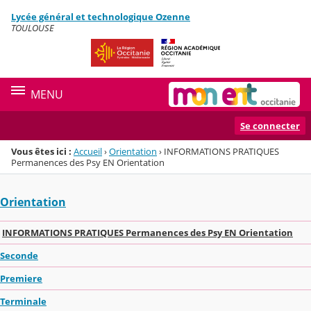
Panneau de gestion des cookies
Lycée général et technologique Ozenne
Menu de la rubrique
Contenu
TOULOUSE
MENU
Se connecter
Vous êtes ici :
Accueil
›
Orientation
›
INFORMATIONS PRATIQUES
Permanences des Psy EN Orientation
Orientation
INFORMATIONS PRATIQUES Permanences des Psy EN Orientation
Seconde
Premiere
Terminale