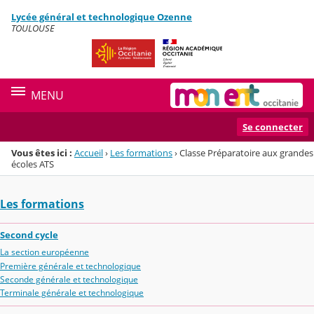
Panneau de gestion des cookies
Lycée général et technologique Ozenne
Menu de la rubrique
Contenu
TOULOUSE
MENU
Se connecter
Vous êtes ici :
Accueil
›
Les formations
›
Classe Préparatoire aux grandes
écoles ATS
Les formations
Second cycle
La section européenne
Première générale et technologique
Seconde générale et technologique
Terminale générale et technologique