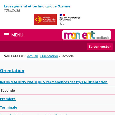
Panneau de gestion des cookies
Lycée général et technologique Ozenne
Menu de la rubrique
Contenu
TOULOUSE
MENU
Se connecter
Vous êtes ici :
Accueil
›
Orientation
›
Seconde
Orientation
INFORMATIONS PRATIQUES Permanences des Psy EN Orientation
Seconde
Premiere
Terminale