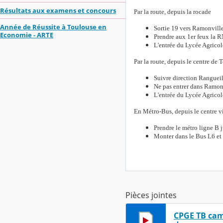
Résultats aux examens et concours
Par la route, depuis la rocade
Année de Réussite à Toulouse en
Sortie 19 vers Ramonvill
Economie - ARTE
Prendre aux 1er feux la R
L'entrée du Lycée Agricole
Par la route, depuis le centre de 
Suivre direction Ranguei
Ne pas entrer dans Ramon
L'entrée du Lycée Agricole
En Métro-Bus, depuis le centre v
Prendre le métro ligne B
Monter dans le Bus L6 et
Pièces jointes
CPGE TB ca