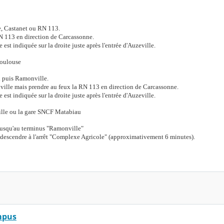
e, Castanet ou RN 113.
N 113 en direction de Carcassonne.
 est indiquée sur la droite juste après l'entrée d'Auzeville.
Toulouse
l puis Ramonville.
ville mais prendre au feux la RN 113 en direction de Carcassonne.
 est indiquée sur la droite juste après l'entrée d'Auzeville.
ille ou la gare SNCF Matabiau
 jusqu'au terminus "Ramonville"
 descendre à l'arrêt "Complexe Agricole" (approximativement 6 minutes).
mpus