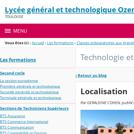
Panneau de gestion des cookies
Lycée général et technologique Oze
Menu de la rubrique
Contenu
TOULOUSE
MENU
Vous êtes ici :
Accueil
›
Les formations
›
Classes préparatoires aux grand
Technologie et
Les formations
Second cycle
‹
Retour au blog
La section européenne
Première générale et technologique
Localisation
Seconde générale et technologique
Terminale générale et technologique
Par GERALDINE COHEN, publié le
Sections de Techniciens Supérieurs
BTS Assurance
BTS Commerce International
BTS Communication
BTS Comptabilité et Gestion