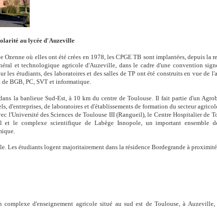
olarité au lycée d'Auzeville
ée Ozenne où elles ont été crées en 1978, les CPGE TB sont implantées, depuis la re
néral et technologique agricole d'Auzeville, dans le cadre d'une convention sign
r les étudiants, des laboratoires et des salles de TP ont été construits en vue de l'
t de BGB, PC, SVT et informatique.
dans la banlieue Sud-Est, à 10 km du centre de Toulouse. Il fait partie d'un Agro
s, d'entreprises, de laboratoires et d'établissements de formation du secteur agricol
avec l'Université des Sciences de Toulouse III (Rangueil), le Centre Hospitalier de 
l et le complexe scientifique de Labège Innopole, un important ensemble 
mique.
le. Les étudiants logent majoritairement dans la résidence Bordegrande à proximité
complexe d'enseignement agricole situé au sud est de Toulouse, à Auzeville,