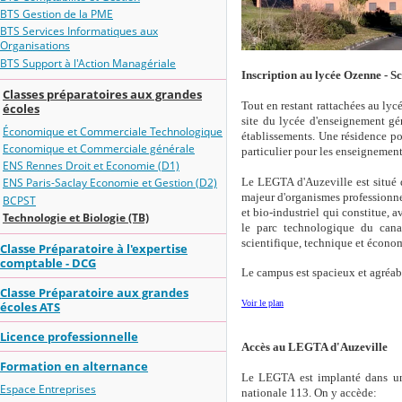
BTS Gestion de la PME
BTS Services Informatiques aux
Organisations
BTS Support à l'Action Managériale
Inscription au lycée Ozenne - Sc
Classes préparatoires aux grandes
Tout en restant rattachées au lyc
écoles
site du lycée d'enseignement gé
Économique et Commerciale Technologique
établissements. Une résidence pou
Economique et Commerciale générale
particulier pour les enseignemen
ENS Rennes Droit et Economie (D1)
Le LEGTA d'Auzeville est situé 
ENS Paris-Saclay Economie et Gestion (D2)
majeur d'organismes professionnel
BCPST
et bio-industriel qui constitue, 
Technologie et Biologie (TB)
le parc technologique du cana
scientifique, technique et écono
Classe Préparatoire à l'expertise
comptable - DCG
Le campus est spacieux et agréab
Classe Préparatoire aux grandes
Voir le plan
écoles ATS
Licence professionnelle
Accès au LEGTA d'Auzeville
Formation en alternance
Le LEGTA est implanté dans un 
Espace Entreprises
nationale 113. On y accède: