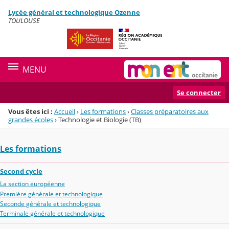
Panneau de gestion des cookies
Lycée général et technologique Ozenne
Menu de la rubrique
Contenu
TOULOUSE
MENU
Se connecter
Vous êtes ici :
Accueil
›
Les formations
›
Classes préparatoires aux
grandes écoles
›
Technologie et Biologie (TB)
Les formations
Second cycle
La section européenne
Première générale et technologique
Seconde générale et technologique
Terminale générale et technologique